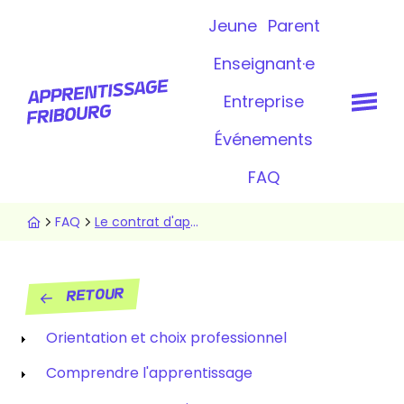
Aller
Topbar
Jeune
Parent
au
contenu
Enseignant·e
principal
Entreprise
Événements
FAQ
Fil
FAQ
Le contrat d'apprentissage
d'Ariane
Retour
Menu
Orientation et choix professionnel
FAQ
Comprendre l'apprentissage