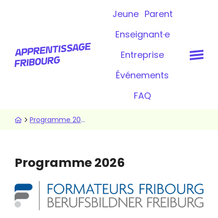
Aller
Topbar
Jeune
Parent
au
contenu
Enseignant·e
principal
Entreprise
Événements
FAQ
Fil
Programme 2026
d'Ariane
Programme 2026
Image