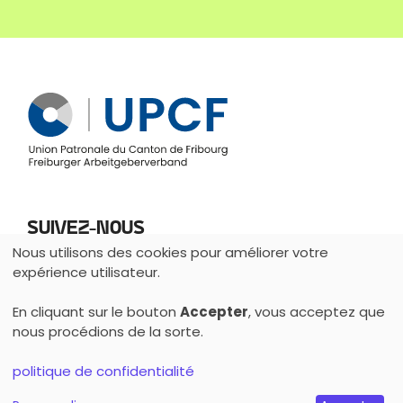
Suivez-nous
Nous utilisons des cookies pour améliorer votre
Utilisation
expérience utilisateur.
des
En cliquant sur le bouton
Accepter
, vous acceptez que
données
nous procédions de la sorte.
personnelles
Français
Deutsch
et
politique de confidentialité
© 2026 Apprentissage Fribourg ·
Impressum
·
Protection
des
des données