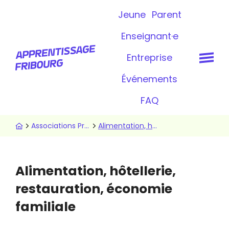
Aller
Topbar
Jeune
Parent
au
contenu
Enseignant·e
principal
Entreprise
Événements
FAQ
Fil
Associations Professionnelles
Alimentation, hôtellerie, restauration, économie familiale
d'Ariane
Alimentation, hôtellerie,
restauration, économie
familiale