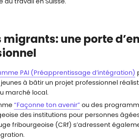
du travail en Suisse.
s migrants: une porte d’en
ionnel
amme PAI (Préapprentissage d’intégration)
jeunes à bâtir un projet professionnel réalist
du marché local.
omme
“Façonne ton avenir”
ou des programme
geoise des institutions pour personnes âgées 
Rouge fribourgeoise (CRf) s’adressent égale
igration.