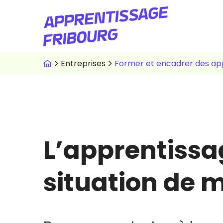
Aller
au
contenu
principal
Fil
Entreprises
d'Ariane
L’apprentissa
situation de 