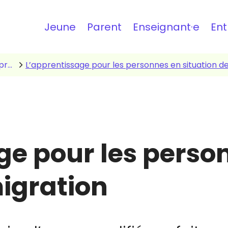
Topbar
Jeune
Parent
Enseignant·e
Ent
Former et encadrer des apprentis
L’apprentissage pour les personnes en situation d
ge pour les perso
migration