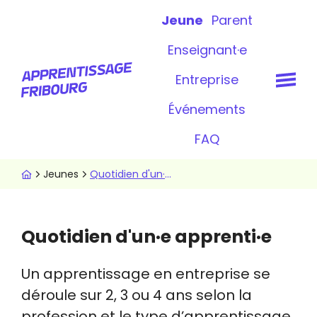
Aller
Topbar
Jeune
Parent
au
contenu
Enseignant·e
principal
Entreprise
Événements
FAQ
Fil
Jeunes
Quotidien d'un·e apprenti·e
d'Ariane
Quotidien d'un·e apprenti·e
Un apprentissage en entreprise se
déroule sur 2, 3 ou 4 ans selon la
profession et le type d’apprentissage