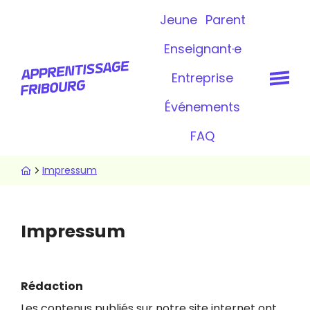
Aller
Topbar
Jeune
Parent
au
contenu
Enseignant·e
principal
Entreprise
Événements
FAQ
Fil
Impressum
d'Ariane
Impressum
Rédaction
Les contenus publiés sur notre site internet ont