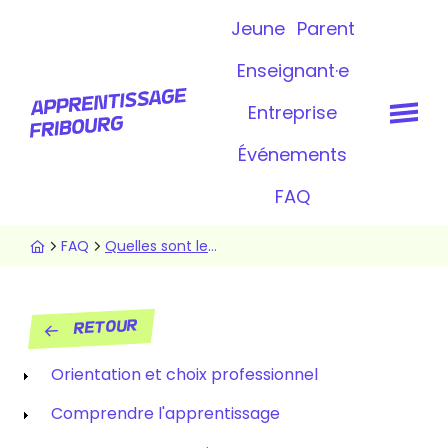
Aller
Topbar
Jeune
Parent
au
contenu
Enseignant·e
principal
Entreprise
Événements
FAQ
Fil
FAQ
Quelles sont les étapes de la recherche d'un apprentissage?
d'Ariane
Retour
Menu
Orientation et choix professionnel
FAQ
Comprendre l'apprentissage