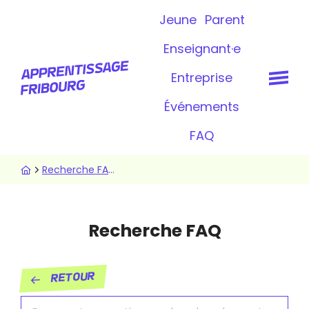
Aller
Topbar
Jeune
Parent
au
contenu
Enseignant·e
principal
Entreprise
Événements
FAQ
Fil
Recherche FAQ
d'Ariane
Recherche FAQ
Retour