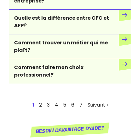
entreprise?
Quelle est la différence entre CFC et
AFP?
Comment trouver un métier qui me
plaît?
Comment faire mon choix
professionnel?
Page
1
Page
2
Page
3
Page
4
Page
5
Page
6
Page
7
Page
Suivant ›
courante
suivante
Besoin davantage d'aide?