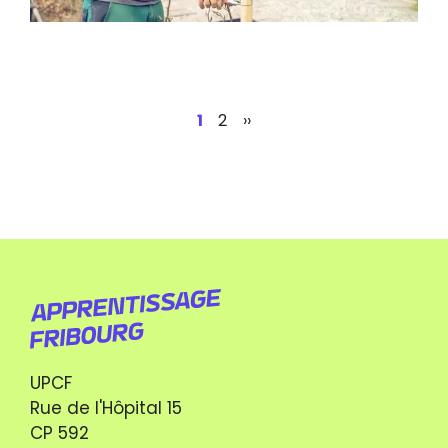
Page
1
Page
2
Page
››
courante
suivante
UPCF
Rue de l'Hôpital 15
CP 592