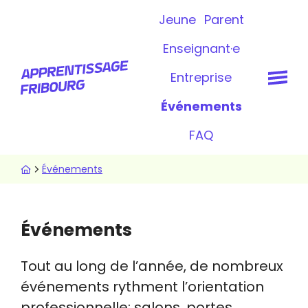
Aller
Topbar
Jeune
Parent
au
contenu
Enseignant·e
principal
Entreprise
Événements
FAQ
Fil
Événements
d'Ariane
Événements
Tout au long de l’année, de nombreux
événements rythment l’orientation
professionnelle: salons, portes