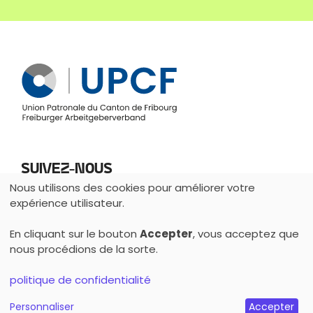
Suivez-nous
Nous utilisons des cookies pour améliorer votre
Utilisation
expérience utilisateur.
des
En cliquant sur le bouton
Accepter
, vous acceptez que
données
nous procédions de la sorte.
personnelles
Français
Deutsch
et
politique de confidentialité
© 2026 Apprentissage Fribourg ·
Impressum
·
Protection
des
des données
Personnaliser
Accepter