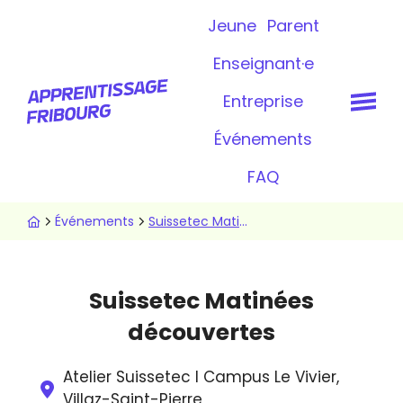
Aller
Topbar
Jeune
Parent
au
contenu
Enseignant·e
principal
Entreprise
Événements
FAQ
Fil
Événements
Suissetec Matinées découvertes
d'Ariane
Suissetec Matinées
découvertes
Atelier Suissetec I Campus Le Vivier,
Villaz-Saint-Pierre