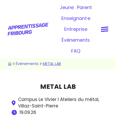
Aller
Topbar
Jeune
Parent
au
contenu
Enseignant·e
principal
Entreprise
Événements
FAQ
Fil
Événements
METAL LAB
d'Ariane
METAL LAB
Campus Le Vivier I Ateliers du métal,
Villaz-Saint-Pierre
19.09.26