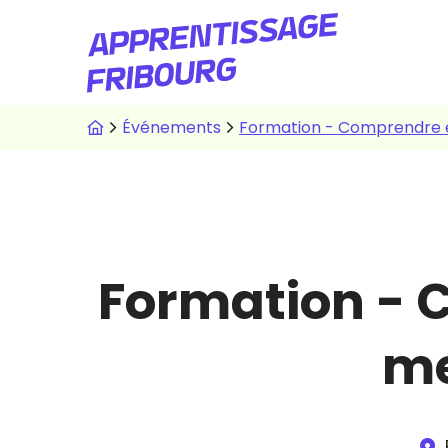
Aller
au
contenu
principal
Fil
Événements
Formation - Comprendre et
d'Ariane
Formation - C
me