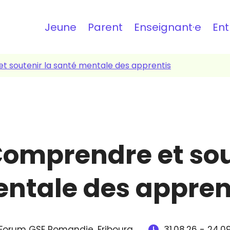
Topbar
Jeune
Parent
Enseignant·e
Ent
 soutenir la santé mentale des apprentis
omprendre et sou
ntale des appren
Forum GSE Romandie,
Fribourg
31.08.26
-
24.0