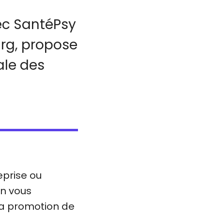
ec SantéPsy
urg, propose
ale des
eprise ou
on vous
la promotion de