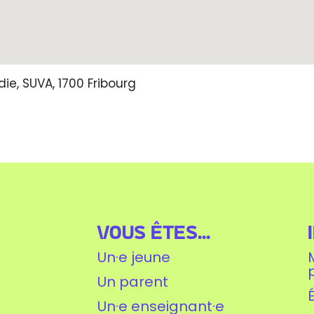
ie,
SUVA,
1700
Fribourg
Vous êtes...
Un·e jeune
Un parent
Un·e enseignant·e