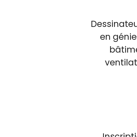
Dessinateu
en génie
bâtime
ventila
Inscrip