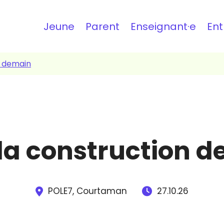
Topbar
Jeune
Parent
Enseignant·e
Ent
e demain
la construction 
POLE7,
Courtaman
27.10.26