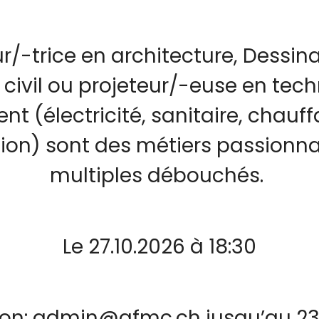
r/-trice en architecture, Dessina
 civil ou projeteur/-euse en tec
nt (électricité, sanitaire, chauf
tion) sont des métiers passionn
multiples débouchés.
Le 27.10.2026 à 18:30
tion: admin@afmc.ch jusqu’au 23