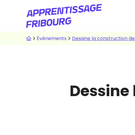
Aller
au
contenu
principal
Fil
Événements
Dessine la construction d
d'Ariane
Dessine 