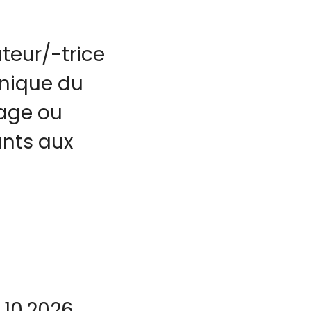
teur/-trice
hnique du
fage ou
ants aux
.10.2026