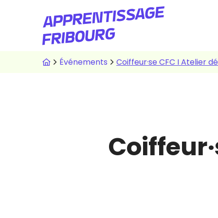
Aller
au
contenu
principal
Fil
Événements
Coiffeur·se CFC I Atelier 
d'Ariane
Coiffeur·