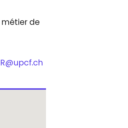
e métier de
-FR@upcf.ch